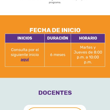
programa.
FECHA DE INICIO
INICIOS
DURACIÓN
HORARIO
Martes y
Consulta por el
Jueves de 8:00
siguiente inicio
6 meses
p.m. a 10:00
aquí
p.m.
DOCENTES