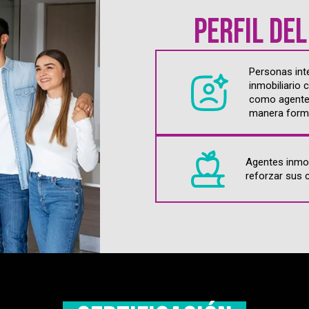
Perfil de
Personas int
inmobiliario
como agentes
manera forma
Agentes inmob
reforzar sus 