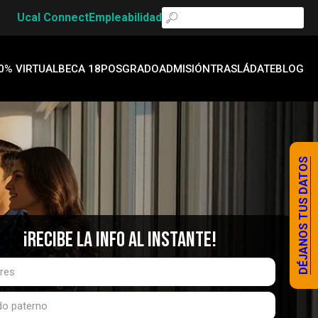
Ucal Connect
Empleabilidad
0% VIRTUAL
BECA 18
POSGRADO
ADMISIÓN
TRASLÁDATE
BLOG
DÉJANOS TUS DATOS
¡RECIBE LA INFO AL INSTANTE!