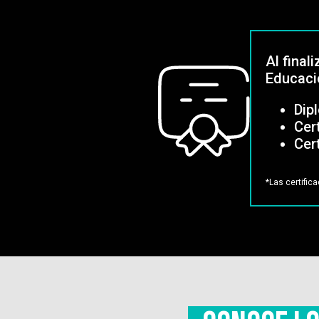
Al final
Educació
Dip
Cer
Cer
*Las certific