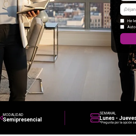
He le
Auto
SEMANAL
MODALIDAD
Lunes - Jueve
Semipresencial
*Pregunta por la opción s