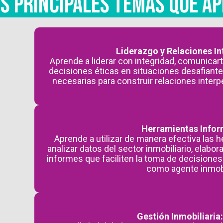
S PRINCIPALES TEMAS QUE A
Liderazgo y Relaciones I
Aprende a liderar con integridad, comunicart
decisiones éticas en situaciones desafiante
necesarias para construir relaciones interp
Herramientas Infor
Aprende a utilizar de manera efectiva las 
analizar datos del sector inmobiliario, elabo
informes que faciliten la toma de decisiones
como agente inmobi
Gestión Inmobiliaria